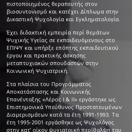
πιστοποιημένος θεραπευτής στον
βιοσυντονισμό και κατέχει Δίπλωμα στην
Δικαστική Ψυχολογία και Εγκληματολογία.
Έχει διδακτική εμπειρία περί θεμάτων
Ψυχικής Υγείας σε εκπαιδευόμενους στο
ΕΠΙΨΥ και υπήρξε επόπτης εκπαιδευτικού
έργου και πρακτικής άσκησης
μεταπτυχιακών σπουδαστών στην
Κοινωνική Ψυχιατρική.
Στα πλαίσια του Προγράμματος
Αποκατάστασης και Κοινωνικής
Επανένταξης «Λέρος Ι & ΙΙ» εργάστηκε ως
Επιστημονικά Υπεύθυνος Προστατευμένων
Διαμερισμάτων κατά τα έτη 1991-1993. Τα
έτη 1995-2001 εργάσθηκε ως Ψυχολόγος
στην κατ’ οίκον ψυχιατρική περίθαλψη του